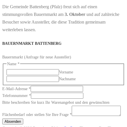
Die Gemeinde Battenberg (Pfalz) freut sich auf einen
stimmungsvollen Bauernmarkt am
3. Oktober
und auf zahlreiche
Besucher sowie Aussteller, die diese Tradition gemeinsam
weiterleben lassen.
BAUERNMARKT BATTENBERG
Bauernmarkt (Anfrage für neue Aussteller)
Name
*
Vorname
Nachname
E-Mail-Adresse
*
E-
Telefonnummer
*
Mail-
Bitte beschreiben Sie kurz Ihr Warenangebot und den gewünschten
Adresse
Flächenbedarf oder stellen Sie Ihre Frage
*
den
Absenden
kurz