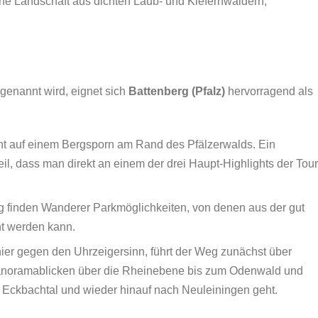
he Landschaft aus dichten Laub- und Kiefernwäldern,
genannt wird, eignet sich
Battenberg (Pfalz)
hervorragend als
ant auf einem Bergsporn am Rand des Pfälzerwalds. Ein
eil, dass man direkt an einem der drei Haupt-Highlights der Tour
g finden Wanderer Parkmöglichkeiten, von denen aus der gut
ht werden kann.
ier gegen den Uhrzeigersinn, führt der Weg zunächst über
noramablicken über die Rheinebene bis zum Odenwald und
 Eckbachtal und wieder hinauf nach Neuleiningen geht.