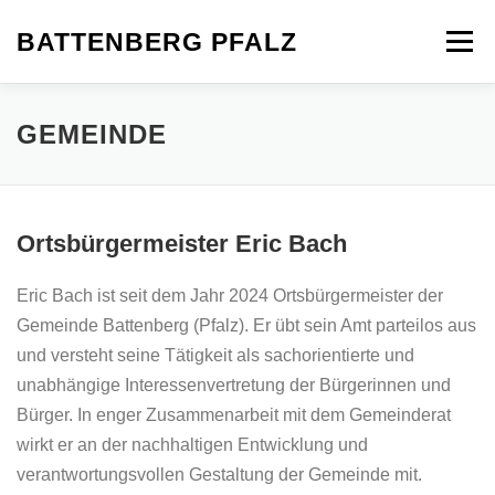
Zum Inhalt springen
BATTENBERG PFALZ
Menü
UNSER DORF
TOURISMUS UND FREIZEIT
GEMEINDE
GEWERBE
AKTUELLES
Ortsbürgermeister Eric Bach
KONTAKT UND INFORMATION
Eric Bach ist seit dem Jahr 2024 Ortsbürgermeister der
Gemeinde Battenberg (Pfalz). Er übt sein Amt parteilos aus
und versteht seine Tätigkeit als sachorientierte und
unabhängige Interessenvertretung der Bürgerinnen und
Bürger. In enger Zusammenarbeit mit dem Gemeinderat
wirkt er an der nachhaltigen Entwicklung und
verantwortungsvollen Gestaltung der Gemeinde mit.